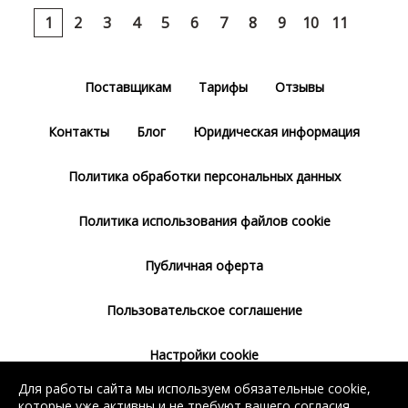
1
2
3
4
5
6
7
8
9
10
11
Поставщикам
Тарифы
Отзывы
Контакты
Блог
Юридическая информация
Политика обработки персональных данных
Политика использования файлов cookie
Публичная оферта
Пользовательское соглашение
Настройки cookie
Для работы сайта мы используем обязательные cookie,
Согласие на использование сервиса
которые уже активны и не требуют вашего согласия.