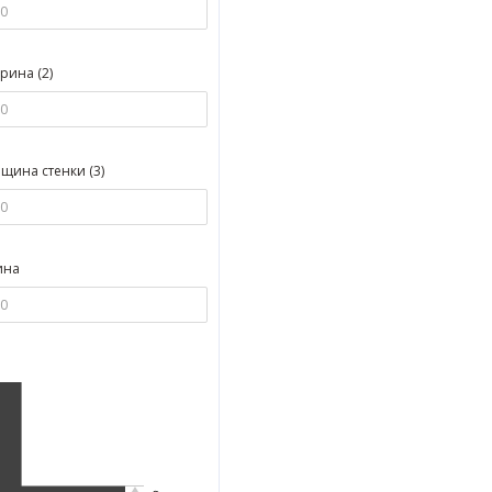
ина (2)
щина стенки (3)
ина