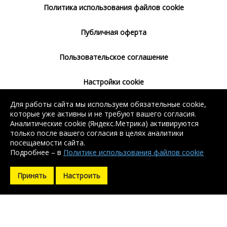
Политика использования файлов cookie
Публичная оферта
Пользовательское соглашение
Настройки cookie
Для работы сайта мы используем обязательные cookie,
Согласие на использование сервиса
которые уже активны и не требуют вашего согласия.
Яндекс.Метрика
Аналитические cookie (Яндекс.Метрика) активируются
только после вашего согласия в целях аналитики
посещаемости сайта.
Подробнее – в
Политике использования файлов cookie
Без регистрации доступен поиск балки, арматуры, швеллера
Без регистрации доступен поиск балки, арматуры, швеллера
и уголка. Остальные контакты доступны после регистрации.
и уголка. Остальные контакты доступны после регистрации.
Принять
Настроить
Зарегистрироваться
Зарегистрироваться