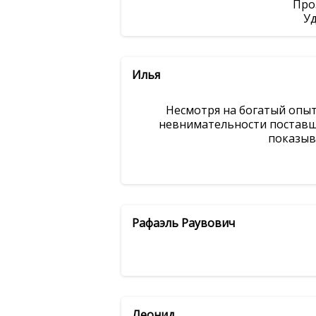
Про
Уд
Илья
Несмотря на богатый опыт
невнимательности поставщи
показыва
Рафаэль Раувович
Леонид