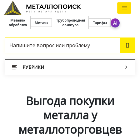
Металло
Трубопроводная
AI
Метизы
Тарифы
обработка
арматура
ПОИ
РУБРИКИ
Выгода покупки
металла у
металлоторговцев