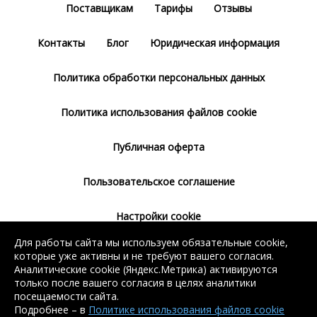
Поставщикам
Тарифы
Отзывы
Контакты
Блог
Юридическая информация
Политика обработки персональных данных
Политика использования файлов cookie
Публичная оферта
Пользовательское соглашение
Настройки cookie
Для работы сайта мы используем обязательные cookie,
Согласие на использование сервиса
которые уже активны и не требуют вашего согласия.
Яндекс.Метрика
Аналитические cookie (Яндекс.Метрика) активируются
только после вашего согласия в целях аналитики
посещаемости сайта.
Подробнее – в
Политике использования файлов cookie
Без регистрации доступен поиск балки, арматуры, швеллера
Без регистрации доступен поиск балки, арматуры, швеллера