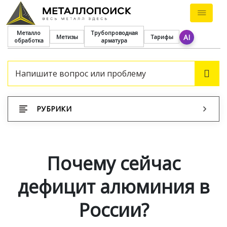
Металло
Трубопроводная
AI
Метизы
Тарифы
обработка
арматура
ПОИ
РУБРИКИ
Почему сейчас
дефицит алюминия в
России?