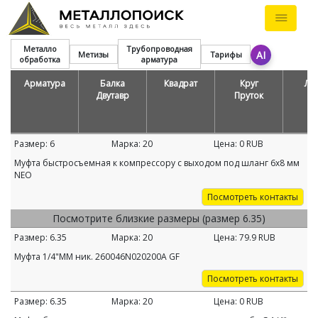
Металло
Трубопроводная
AI
Метизы
Тарифы
обработка
арматура
Арматура
Балка
Квадрат
Круг
Ле
Двутавр
Пруток
Размер:
6
Марка:
20
Цена:
0
RUB
Муфта быстросъемная к компрессору с выходом под шланг 6х8 мм
NEO
Посмотреть контакты
Посмотрите близкие размеры (размер 6.35)
Размер:
6.35
Марка:
20
Цена:
79.9
RUB
Муфта 1/4"MM ник. 260046N020200A GF
Посмотреть контакты
Размер:
6.35
Марка:
20
Цена:
0
RUB