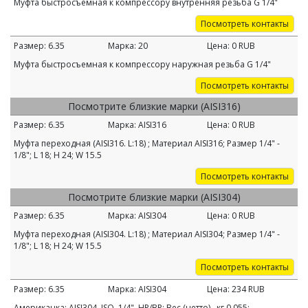
Муфта быстросъемная к компрессору внутренняя резьба G 1/4"
Посмотреть контакты
Размер:
6.35
Марка:
20
Цена:
0
RUB
Муфта быстросъемная к компрессору наружная резьба G 1/4"
Посмотреть контакты
Посмотрите близкие марки (AISI316)
Размер:
6.35
Марка:
AISI316
Цена:
0
RUB
Муфта переходная (AISI316. L:18) ; Материал AISI316; Размер 1/4" -
1/8"; L 18; H 24; W 15.5
Посмотреть контакты
Посмотрите близкие марки (AISI304)
Размер:
6.35
Марка:
AISI304
Цена:
0
RUB
Муфта переходная (AISI304. L:18) ; Материал AISI304; Размер 1/4" -
1/8"; L 18; H 24; W 15.5
Посмотреть контакты
Размер:
6.35
Марка:
AISI304
Цена:
234
RUB
Американка; AISI304. ISO. 1/4". НР/ВР; Вес (нетто) . кг 0.055;