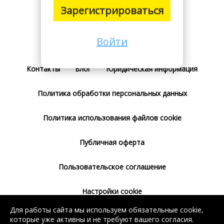
Зарегистрироваться
Войти
Поставщикам
Тарифы
Отзывы
Контакты
Блог
Юридическая информация
Политика обработки персональных данных
Политика использования файлов cookie
Публичная оферта
Пользовательское соглашение
Настройки cookie
Для работы сайта мы используем обязательные cookie,
Согласие на использование сервиса
которые уже активны и не требуют вашего согласия.