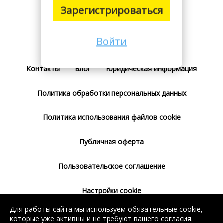
Зарегистрироваться
Войти
Поставщикам
Тарифы
Отзывы
Контакты
Блог
Юридическая информация
Политика обработки персональных данных
Политика использования файлов cookie
Публичная оферта
Пользовательское соглашение
Настройки cookie
Для работы сайта мы используем обязательные cookie,
Согласие на использование сервиса
которые уже активны и не требуют вашего согласия.