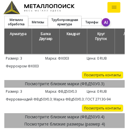
Металло
Трубопроводная
AI
Метизы
Тарифы
обработка
арматура
Арматура
Балка
Квадрат
Круг
Ле
Двутавр
Пруток
Размер:
3
Марка:
ФХ003
Цена:
0
RUB
Феррохром ФХ003
Посмотреть контакты
Посмотрите близкие марки (ФВД50У0.3)
Размер:
3
Марка:
ФВД50У0.3
Цена:
0
RUB
Феррованадий ФВд50У0.3; Марка ФВд50У0.3; ГОСТ 27130-94
Посмотреть контакты
Посмотрите близкие марки (ФВД50У0.4)
Посмотрите близкие размеры (размер 4)