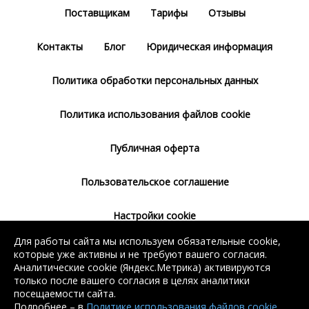
Поставщикам
Тарифы
Отзывы
Контакты
Блог
Юридическая информация
Политика обработки персональных данных
Политика использования файлов cookie
Публичная оферта
Пользовательское соглашение
Настройки cookie
Для работы сайта мы используем обязательные cookie,
Согласие на использование сервиса
которые уже активны и не требуют вашего согласия.
Яндекс.Метрика
Аналитические cookie (Яндекс.Метрика) активируются
только после вашего согласия в целях аналитики
посещаемости сайта.
Подробнее – в
Политике использования файлов cookie