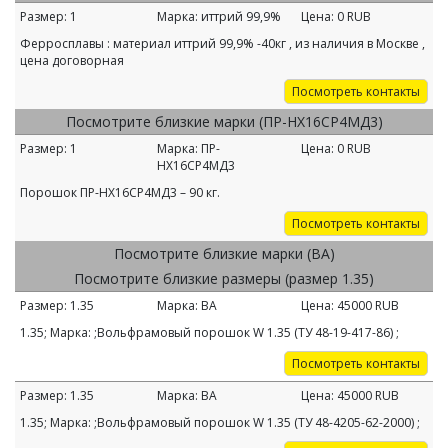
Размер:
1
Марка:
иттрий 99,9%
Цена:
0
RUB
Ферросплавы : материал иттрий 99,9% -40кг , из наличия в Москве ,
цена договорная
Посмотреть контакты
Посмотрите близкие марки (ПР-НХ16СР4МД3)
Размер:
1
Марка:
ПР-
Цена:
0
RUB
НХ16СР4МД3
Порошок ПР-НХ16СР4МД3 – 90 кг.
Посмотреть контакты
Посмотрите близкие марки (ВА)
Посмотрите близкие размеры (размер 1.35)
Размер:
1.35
Марка:
ВА
Цена:
45000
RUB
1.35; Марка: ;Вольфрамовый порошок W 1.35 (ТУ 48-19-417-86) ;
Посмотреть контакты
Размер:
1.35
Марка:
ВА
Цена:
45000
RUB
1.35; Марка: ;Вольфрамовый порошок W 1.35 (ТУ 48-4205-62-2000) ;