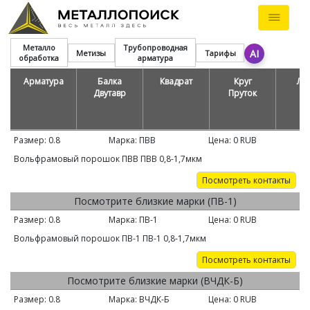
Металло
Трубопроводная
AI
Метизы
Тарифы
обработка
арматура
Арматура
Балка
Квадрат
Круг
Ле
Двутавр
Пруток
Размер:
0.8
Марка:
ПВВ
Цена:
0
RUB
Вольфрамовый порошок ПВВ ПВВ 0,8-1,7мкм
Посмотреть контакты
Посмотрите близкие марки (ПВ-1)
Размер:
0.8
Марка:
ПВ-1
Цена:
0
RUB
Вольфрамовый порошок ПВ-1 ПВ-1 0,8-1,7мкм
Посмотреть контакты
Посмотрите близкие марки (ВЧДК-Б)
Размер:
0.8
Марка:
ВЧДК-Б
Цена:
0
RUB