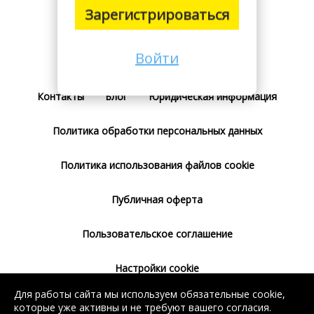
Зарегистрироваться
Войти
Поставщикам
Тарифы
Отзывы
Контакты
Блог
Юридическая информация
Политика обработки персональных данных
Политика использования файлов cookie
Публичная оферта
Пользовательское соглашение
Настройки cookie
Для работы сайта мы используем обязательные cookie,
Согласие на использование сервиса
которые уже активны и не требуют вашего согласия.