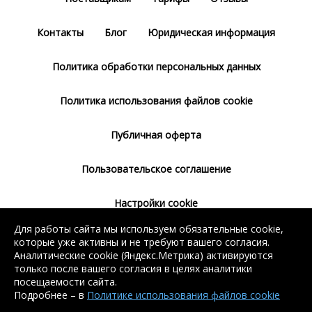
Контакты
Блог
Юридическая информация
Политика обработки персональных данных
Политика использования файлов cookie
Публичная оферта
Пользовательское соглашение
Настройки cookie
Для работы сайта мы используем обязательные cookie,
Согласие на использование сервиса
которые уже активны и не требуют вашего согласия.
Яндекс.Метрика
Аналитические cookie (Яндекс.Метрика) активируются
только после вашего согласия в целях аналитики
посещаемости сайта.
Подробнее – в
Политике использования файлов cookie
Без регистрации доступен поиск балки, арматуры, швеллера
Без регистрации доступен поиск балки, арматуры, швеллера