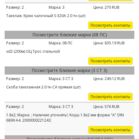
Размер:
2
Марка:
3
Цена:
270
RUB
Такелаж; Крюк чалочный S-320А 2.0 тн (шт)
Посмотреть контакты
Посмотрите близкие марки (08 ПС)
Размер:
2
Марка:
08 ПС
Цена:
835.19
RUB
хd2 (200м) ОЦ.Трос стальной
Посмотреть контакты
Посмотрите близкие марки (3 СТ 3)
Размер:
2
Марка:
3 СТ 3
Цена:
249.12
RUB
Скоба такелажная 2.0 тн СА прямая (шт)
Посмотреть контакты
Размер:
2
Марка:
3 СТ 3
Цена:
576
RUB
1.8х2; Марка: ; Наличие уточнять!; Kоуш 1.8х2 мм форма "A" DIN
6899 A4. 2000000221243;
Посмотреть контакты