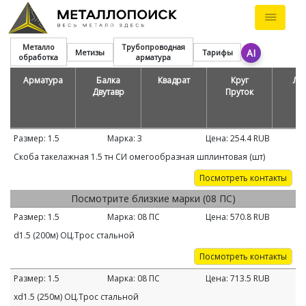
Металло
Трубопроводная
AI
Метизы
Тарифы
обработка
арматура
Арматура
Балка
Квадрат
Круг
Ле
Двутавр
Пруток
Размер:
1.5
Марка:
3
Цена:
254.4
RUB
Скоба такелажная 1.5 тн СИ омегообразная шплинтовая (шт)
Посмотреть контакты
Посмотрите близкие марки (08 ПС)
Размер:
1.5
Марка:
08 ПС
Цена:
570.8
RUB
d1.5 (200м) ОЦ.Трос стальной
Посмотреть контакты
Размер:
1.5
Марка:
08 ПС
Цена:
713.5
RUB
хd1.5 (250м) ОЦ.Трос стальной