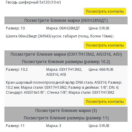
Гвоздь шиферный 5х120 (10 кг)
Посмотреть контакты
Посмотрите близкие марки (06ХН28МДТ)
Размер:
10
Марка:
06ХН28МДТ
Цена:
0
RUB
Шихта 06хн28мдт (ЭИ943) кусок. габарит (толщ. более 10мм) ;
Посмотреть контакты
Посмотрите близкие марки (03Х17Н13М2, AISI316, AISI)
Посмотрите близкие размеры (размер 10.2)
Размер:
10.2
Марка:
03Х17Н13М2,
Цена:
666
RUB
AISI316, AISI
Кран шаровый полнопроходной вр/вр DN6 сталь AISI316; Размер:
10.2 мм; Марка стали: 03Х17Н13М2; Размер в дюймах: 1/8"; DN: 6;
Стандарт: AISI316х1/8" ; Стенка 1/8"; Марка стали: 03Х17Н13М2
Посмотреть контакты
Посмотрите близкие марки (3)
Посмотрите близкие размеры (размер 11)
Размер:
11
Марка:
3
Цена:
0
RUB