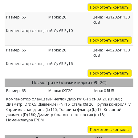
Посмотреть контакты
Размер:
65
Марка:
20
Цена:
143120241130
RUB
Компенсатор фланцевый Ду 65 Ру10
Посмотреть контакты
Размер:
65
Марка:
20
Цена:
144520241130
RUB
Компенсатор фланцевый Ду 65 Ру16
Посмотреть контакты
Посмотрите близкие марки (09Г2С)
Размер:
65
Марка:
09Г2С
Цена:
0
RUB
Компенсатор фланцевый Чеглок Ду65 Ру10-16 ст-09Г2С (EPDM) ;
Диаметр (DN) 65; Давление (PN) 16; Сталь 09Г2С; Группа контроля IV;
Строительная длина (L) 115; Толщина фланца (b) 17; Внешний
диаметр (D) 180; Диаметр болтового отверстия (d) 18;
Номенклатура EPDM
Посмотреть контакты