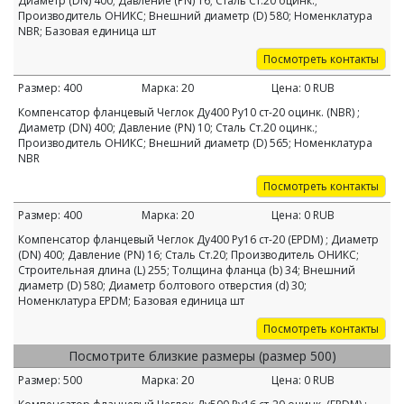
Диаметр (DN) 400; Давление (PN) 16; Сталь Ст.20 оцинк.;
Производитель ОНИКС; Внешний диаметр (D) 580; Номенклатура
NBR; Базовая единица шт
Посмотреть контакты
Размер:
400
Марка:
20
Цена:
0
RUB
Компенсатор фланцевый Чеглок Ду400 Ру10 ст-20 оцинк. (NBR) ;
Диаметр (DN) 400; Давление (PN) 10; Сталь Ст.20 оцинк.;
Производитель ОНИКС; Внешний диаметр (D) 565; Номенклатура
NBR
Посмотреть контакты
Размер:
400
Марка:
20
Цена:
0
RUB
Компенсатор фланцевый Чеглок Ду400 Ру16 ст-20 (EPDM) ; Диаметр
(DN) 400; Давление (PN) 16; Сталь Ст.20; Производитель ОНИКС;
Строительная длина (L) 255; Толщина фланца (b) 34; Внешний
диаметр (D) 580; Диаметр болтового отверстия (d) 30;
Номенклатура EPDM; Базовая единица шт
Посмотреть контакты
Посмотрите близкие размеры (размер 500)
Размер:
500
Марка:
20
Цена:
0
RUB