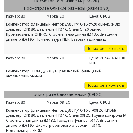
Посмотрите близкие марки (20)
Посмотрите близкие размеры (размер 80)
Размер:
80
Марка:
20
Цена:
0
RUB
Компенсатор фланцевый Чеглок Ду80 Ру10-16 ст-20 оцинк. (NBR) ;
Диаметр (DN) 80; Давление (PN) 16; Сталь Ст.20 оцинк.;
Производитель ОНИКС; Строительная длина (L) 135; Внешний
диаметр (D) 195; Номенклатура NBR; Базовая единица шт
Посмотреть контакты
Размер:
80
Марка:
20
Цена:
207420241130
RUB
Компенсатор EPDM Ду80 Ру16 резиновый. фланцевый.
антивибрационный
Посмотреть контакты
Посмотрите близкие марки (09Г2С)
Размер:
80
Марка:
09Г2С
Цена:
0
RUB
Компенсатор фланцевый Чеглок Ду80 Ру10-16 ст-09Г2С (EPDM) ;
Диаметр (DN) 80; Давление (PN) 16; Сталь 09Г2С; Группа контроля IV;
Строительная длина (L) 132; Толщина фланца (b) 17; Внешний
диаметр (D) 195; Диаметр болтового отверстия (d) 18;
Номенклатура EPDM