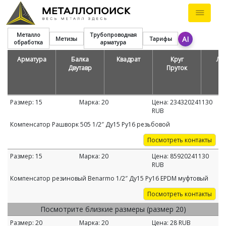
Металло
Трубопроводная
AI
Метизы
Тарифы
обработка
арматура
Арматура
Балка
Квадрат
Круг
Ле
Двутавр
Пруток
Размер:
15
Марка:
20
Цена:
234320241130
RUB
Компенсатор Рашворк 505 1/2″ Ду15 Ру16 резьбовой
Посмотреть контакты
Размер:
15
Марка:
20
Цена:
85920241130
RUB
Компенсатор резиновый Benarmo 1/2″ Ду15 Ру16 EPDM муфтовый
Посмотреть контакты
Посмотрите близкие размеры (размер 20)
Размер:
20
Марка:
20
Цена:
28
RUB