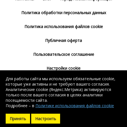
Политика обработки персональных данных
Политика использования файлов cookie
Публичная оферта
Пользовательское соглашение
Настройки cookie
Для работы сайта мы используем обязательные cookie,
Согласие на использование сервиса
которые уже активны и не требуют вашего согласия.
Яндекс.Метрика
Аналитические cookie (Яндекс.Метрика) активируются
только после вашего согласия в целях аналитики
посещаемости сайта.
Подробнее – в
Политике использования файлов cookie
Без регистрации доступен поиск балки, арматуры, швеллера
Без регистрации доступен поиск балки, арматуры, швеллера
и уголка. Остальные контакты доступны после регистрации.
и уголка. Остальные контакты доступны после регистрации.
Принять
Настроить
Зарегистрироваться
Зарегистрироваться