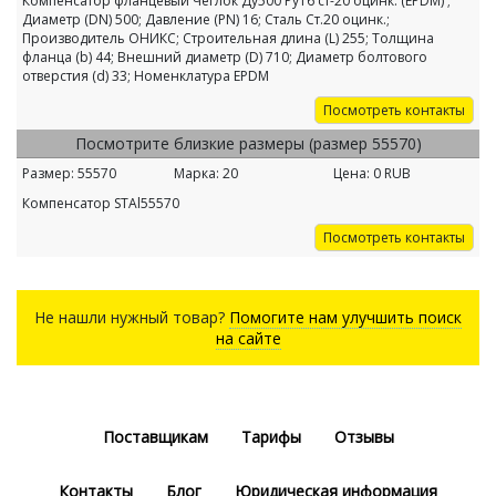
Компенсатор фланцевый Чеглок Ду500 Ру16 ст-20 оцинк. (EPDM) ;
Диаметр (DN) 500; Давление (PN) 16; Сталь Ст.20 оцинк.;
Производитель ОНИКС; Строительная длина (L) 255; Толщина
фланца (b) 44; Внешний диаметр (D) 710; Диаметр болтового
отверстия (d) 33; Номенклатура EPDM
Посмотреть контакты
Посмотрите близкие размеры (размер 55570)
Размер:
55570
Марка:
20
Цена:
0
RUB
Компенсатор STAl55570
Посмотреть контакты
Не нашли нужный товар?
Помогите нам улучшить поиск
на сайте
Поставщикам
Тарифы
Отзывы
Контакты
Блог
Юридическая информация