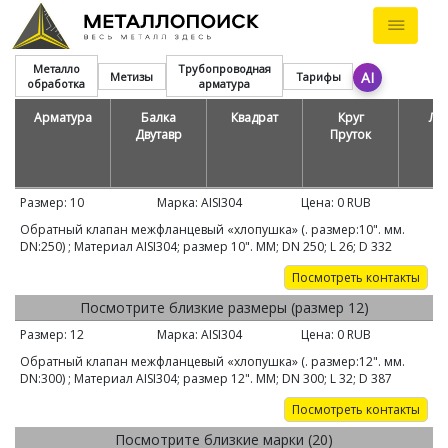
Металло
Трубопроводная
AI
Метизы
Тарифы
обработка
арматура
Арматура
Балка
Квадрат
Круг
Ле
Двутавр
Пруток
Размер:
10
Марка:
AISI304
Цена:
0
RUB
Обратный клапан межфланцевый «хлопушка» (. размер:10". мм.
DN:250) ; Материал AISI304; размер 10". ММ; DN 250; L 26; D 332
Посмотреть контакты
Посмотрите близкие размеры (размер 12)
Размер:
12
Марка:
AISI304
Цена:
0
RUB
Обратный клапан межфланцевый «хлопушка» (. размер:12". мм.
DN:300) ; Материал AISI304; размер 12". ММ; DN 300; L 32; D 387
Посмотреть контакты
Посмотрите близкие марки (20)