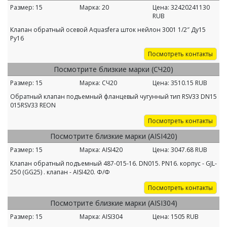
Размер:
15
Марка:
20
Цена:
32420241130
RUB
Клапан обратный осевой Aquasfera шток нейлон 3001 1/2″ Ду15
Ру16
Посмотреть контакты
Посмотрите близкие марки (СЧ20)
Размер:
15
Марка:
СЧ20
Цена:
3510.15
RUB
Обратный клапан подъемный фланцевый чугунный тип RSV33 DN15
015RSV33 REON
Посмотреть контакты
Посмотрите близкие марки (AISI420)
Размер:
15
Марка:
AISI420
Цена:
3047.68
RUB
Клапан обратный подъемный 487-015-16. DN015. PN16. корпус - GJL-
250 (GG25) . клапан - AISI420. Ф/Ф
Посмотреть контакты
Посмотрите близкие марки (AISI304)
Размер:
15
Марка:
AISI304
Цена:
1505
RUB