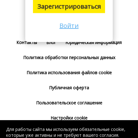
Зарегистрироваться
Войти
Поставщикам
Тарифы
Отзывы
Контакты
Блог
Юридическая информация
Политика обработки персональных данных
Политика использования файлов cookie
Публичная оферта
Пользовательское соглашение
Настройки cookie
Для работы сайта мы используем обязательные cookie,
Согласие на использование сервиса
которые уже активны и не требуют вашего согласия.