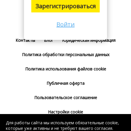
Зарегистрироваться
Войти
Поставщикам
Тарифы
Отзывы
Контакты
Блог
Юридическая информация
Политика обработки персональных данных
Политика использования файлов cookie
Публичная оферта
Пользовательское соглашение
Настройки cookie
Для работы сайта мы используем обязательные cookie,
Согласие на использование сервиса
которые уже активны и не требуют вашего согласия.