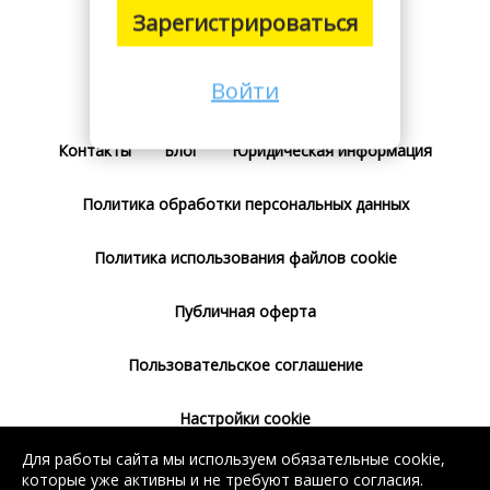
Зарегистрироваться
Войти
Поставщикам
Тарифы
Отзывы
Контакты
Блог
Юридическая информация
Политика обработки персональных данных
Политика использования файлов cookie
Публичная оферта
Пользовательское соглашение
Настройки cookie
Для работы сайта мы используем обязательные cookie,
Согласие на использование сервиса
которые уже активны и не требуют вашего согласия.