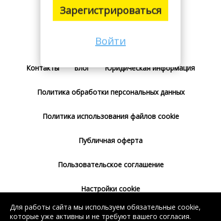
Зарегистрироваться
Войти
Поставщикам
Тарифы
Отзывы
Контакты
Блог
Юридическая информация
Политика обработки персональных данных
Политика использования файлов cookie
Публичная оферта
Пользовательское соглашение
Настройки cookie
Для работы сайта мы используем обязательные cookie,
Согласие на использование сервиса
которые уже активны и не требуют вашего согласия.