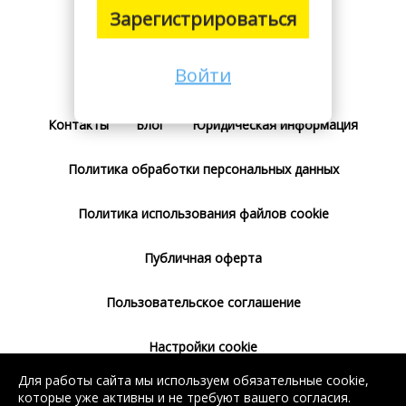
Зарегистрироваться
Войти
Поставщикам
Тарифы
Отзывы
Контакты
Блог
Юридическая информация
Политика обработки персональных данных
Политика использования файлов cookie
Публичная оферта
Пользовательское соглашение
Настройки cookie
Для работы сайта мы используем обязательные cookie,
Согласие на использование сервиса
которые уже активны и не требуют вашего согласия.