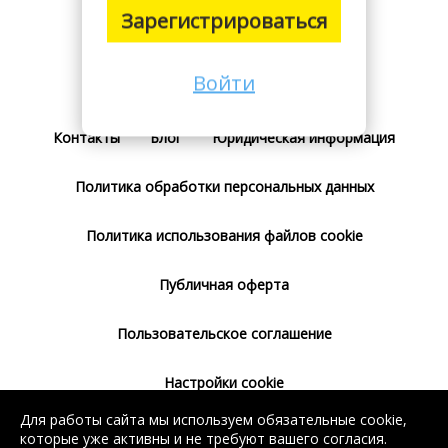
Зарегистрироваться
Войти
Поставщикам
Тарифы
Отзывы
Контакты
Блог
Юридическая информация
Политика обработки персональных данных
Политика использования файлов cookie
Публичная оферта
Пользовательское соглашение
Настройки cookie
Для работы сайта мы используем обязательные cookie,
Согласие на использование сервиса
которые уже активны и не требуют вашего согласия.