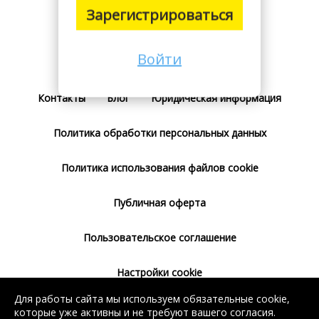
Зарегистрироваться
Войти
Поставщикам
Тарифы
Отзывы
Контакты
Блог
Юридическая информация
Политика обработки персональных данных
Политика использования файлов cookie
Публичная оферта
Пользовательское соглашение
Настройки cookie
Для работы сайта мы используем обязательные cookie,
Согласие на использование сервиса
которые уже активны и не требуют вашего согласия.