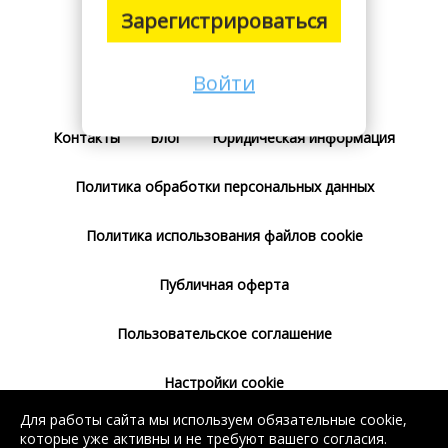
Зарегистрироваться
Войти
Поставщикам
Тарифы
Отзывы
Контакты
Блог
Юридическая информация
Политика обработки персональных данных
Политика использования файлов cookie
Публичная оферта
Пользовательское соглашение
Настройки cookie
Для работы сайта мы используем обязательные cookie,
Согласие на использование сервиса
которые уже активны и не требуют вашего согласия.