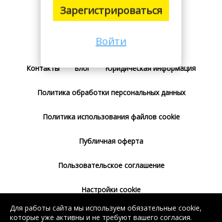
Зарегистрироваться
Войти
Поставщикам
Тарифы
Отзывы
Контакты
Блог
Юридическая информация
Политика обработки персональных данных
Политика использования файлов cookie
Публичная оферта
Пользовательское соглашение
Настройки cookie
Для работы сайта мы используем обязательные cookie,
Согласие на использование сервиса
которые уже активны и не требуют вашего согласия.