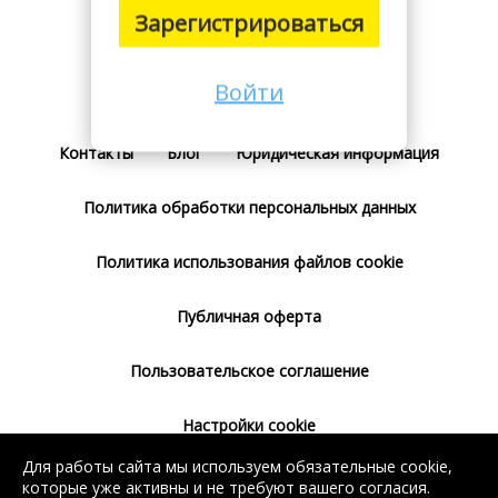
Зарегистрироваться
Войти
Поставщикам
Тарифы
Отзывы
Контакты
Блог
Юридическая информация
Политика обработки персональных данных
Политика использования файлов cookie
Публичная оферта
Пользовательское соглашение
Настройки cookie
Для работы сайта мы используем обязательные cookie,
Согласие на использование сервиса
которые уже активны и не требуют вашего согласия.