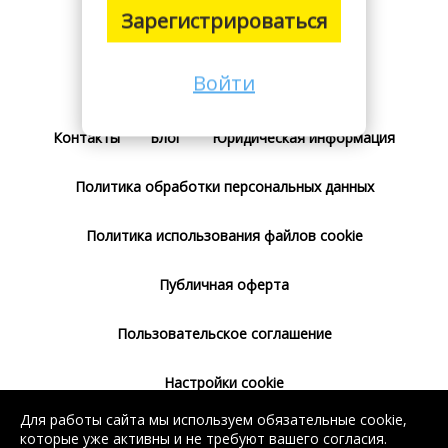
Зарегистрироваться
Войти
Поставщикам
Тарифы
Отзывы
Контакты
Блог
Юридическая информация
Политика обработки персональных данных
Политика использования файлов cookie
Публичная оферта
Пользовательское соглашение
Настройки cookie
Для работы сайта мы используем обязательные cookie,
Согласие на использование сервиса
которые уже активны и не требуют вашего согласия.