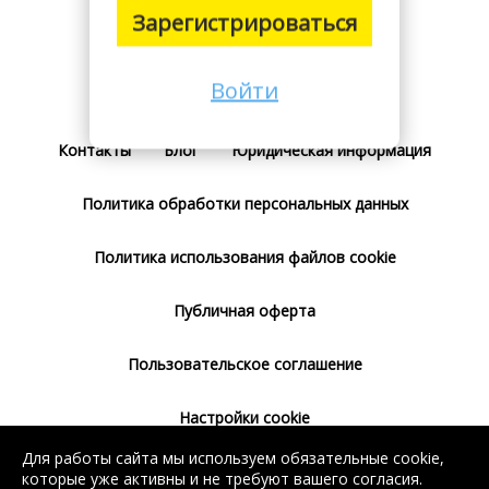
Зарегистрироваться
Войти
Поставщикам
Тарифы
Отзывы
Контакты
Блог
Юридическая информация
Политика обработки персональных данных
Политика использования файлов cookie
Публичная оферта
Пользовательское соглашение
Настройки cookie
Для работы сайта мы используем обязательные cookie,
Согласие на использование сервиса
которые уже активны и не требуют вашего согласия.