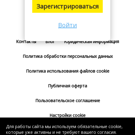
Зарегистрироваться
Войти
Поставщикам
Тарифы
Отзывы
Контакты
Блог
Юридическая информация
Политика обработки персональных данных
Политика использования файлов cookie
Публичная оферта
Пользовательское соглашение
Настройки cookie
Для работы сайта мы используем обязательные cookie,
Согласие на использование сервиса
которые уже активны и не требуют вашего согласия.