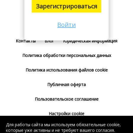
Зарегистрироваться
Войти
Поставщикам
Тарифы
Отзывы
Контакты
Блог
Юридическая информация
Политика обработки персональных данных
Политика использования файлов cookie
Публичная оферта
Пользовательское соглашение
Настройки cookie
Для работы сайта мы используем обязательные cookie,
Согласие на использование сервиса
которые уже активны и не требуют вашего согласия.