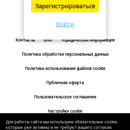
Зарегистрироваться
Войти
Поставщикам
Тарифы
Отзывы
Контакты
Блог
Юридическая информация
Политика обработки персональных данных
Политика использования файлов cookie
Публичная оферта
Пользовательское соглашение
Настройки cookie
Для работы сайта мы используем обязательные cookie,
Согласие на использование сервиса
которые уже активны и не требуют вашего согласия.