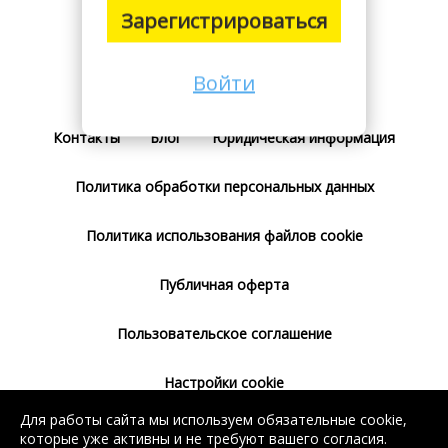
Зарегистрироваться
Войти
Поставщикам
Тарифы
Отзывы
Контакты
Блог
Юридическая информация
Политика обработки персональных данных
Политика использования файлов cookie
Публичная оферта
Пользовательское соглашение
Настройки cookie
Для работы сайта мы используем обязательные cookie,
Согласие на использование сервиса
которые уже активны и не требуют вашего согласия.