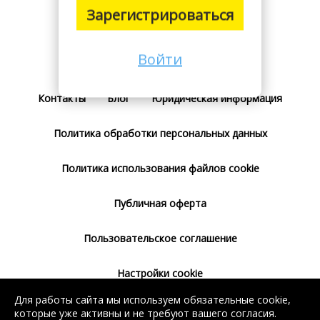
Зарегистрироваться
Войти
Поставщикам
Тарифы
Отзывы
Контакты
Блог
Юридическая информация
Политика обработки персональных данных
Политика использования файлов cookie
Публичная оферта
Пользовательское соглашение
Настройки cookie
Для работы сайта мы используем обязательные cookie,
Согласие на использование сервиса
которые уже активны и не требуют вашего согласия.