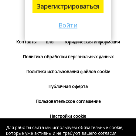
Зарегистрироваться
Войти
Поставщикам
Тарифы
Отзывы
Контакты
Блог
Юридическая информация
Политика обработки персональных данных
Политика использования файлов cookie
Публичная оферта
Пользовательское соглашение
Настройки cookie
Для работы сайта мы используем обязательные cookie,
Согласие на использование сервиса
которые уже активны и не требуют вашего согласия.