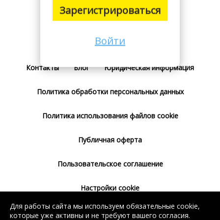
Зарегистрироваться
Войти
Поставщикам
Тарифы
Отзывы
Контакты
Блог
Юридическая информация
Политика обработки персональных данных
Политика использования файлов cookie
Публичная оферта
Пользовательское соглашение
Настройки cookie
Для работы сайта мы используем обязательные cookie,
Согласие на использование сервиса
которые уже активны и не требуют вашего согласия.