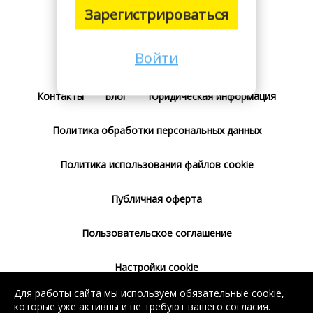
Зарегистрироваться
Войти
Поставщикам
Тарифы
Отзывы
Контакты
Блог
Юридическая информация
Политика обработки персональных данных
Политика использования файлов cookie
Публичная оферта
Пользовательское соглашение
Настройки cookie
Для работы сайта мы используем обязательные cookie,
Согласие на использование сервиса
которые уже активны и не требуют вашего согласия.