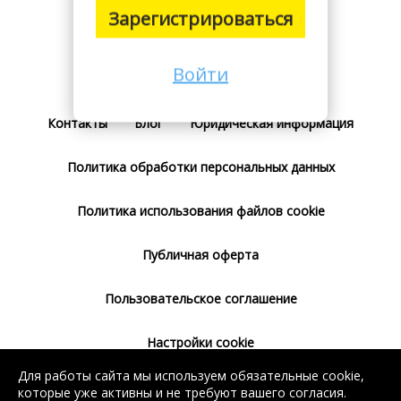
Зарегистрироваться
Войти
Поставщикам
Тарифы
Отзывы
Контакты
Блог
Юридическая информация
Политика обработки персональных данных
Политика использования файлов cookie
Публичная оферта
Пользовательское соглашение
Настройки cookie
Для работы сайта мы используем обязательные cookie,
Согласие на использование сервиса
которые уже активны и не требуют вашего согласия.