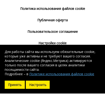
Политика использования файлов cookie
Публичная оферта
Пользовательское соглашение
Настройки cookie
Для работы сайта мы используем обязательные cookie,
Согласие на использование сервиса
которые уже активны и не требуют вашего согласия.
Яндекс.Метрика
Аналитические cookie (Яндекс.Метрика) активируются
только после вашего согласия в целях аналитики
посещаемости сайта.
Подробнее – в
Политике использования файлов cookie
Без регистрации доступен поиск балки, арматуры, швеллера
Без регистрации доступен поиск балки, арматуры, швеллера
и уголка. Остальные контакты доступны после регистрации.
и уголка. Остальные контакты доступны после регистрации.
Принять
Настроить
Зарегистрироваться
Зарегистрироваться