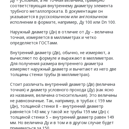
Ду – условная, а не точная величина, примерно
соответствующая внутреннему диаметру элемента
трубного металлопроката. В документации он
указывается в русскоязычном или англоязычном
исполнении в формате, например, Ду 100 или Dn 100.
Наружный диаметр (Дн) в отличие от Ду – величина
точная, измеряется в миллиметрах и четко
определяется ГОСТами.
Внутренний диаметр (Дв), обычно, не измеряют, а
вычисляют по формуле и выражают в миллиметрах.
Для получения размера внутреннего диаметра
измеряют наружный диаметр и вычитают из него две
толщины стенки трубы (в миллиметрах).
Стоит различать внутренний диаметр (Дв) (величина
точная) и диаметр условного прохода (Ду) (как ясно
из названия, величина относительная). Это величины
не равнозначные. Так, например, в трубах с 159 мм
(Дн), толщиной стенки 8 – внутренний диаметр
равняется 143 мм; у такой же трубы 159 мм (Дн) с
толщиной стенки 5 – внутренний диаметр равен 149
мм. Но величина Ду и в том и в другом случае будет
приниматься за 150.