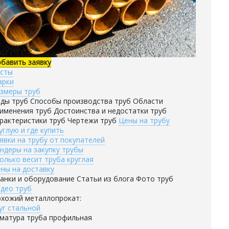
бавить заявку
сты
арки
змеры труб
ды труб Способы производства труб Области
именения труб Достоинства и недостатки труб
рактеристики труб Чертежи труб
Цены на трубу
углую и где купить
явки на трубу от покупателей
ндеры на закупку трубы
олько весит труба круглая
ны на доставку
анки и оборудование Статьи из блога Фото труб
део труб
хожий металлопрокат:
уг стальной
матура труба профильная