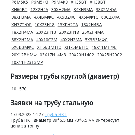
Р6М5К5
Р6М5Ф3
Р9М4К8
ХН35ВТ
ХН38ВТ
ХН60ВТ
12Х2Н4А
30ХН2МА
34ХН3МА
38Х2МЮА
38ХН3МА
4Х4ВМФС
4Х5В2ФС
4Х5МФ1С
60С2ХФА
ХН77ТЮР
10Х23Н18
15ХГН2ТА
18Х2Н4ВА
18Х2Н4МА
20Х23Н13
20Х23Н18
25Х2Н4МА
38Х2Н2МА
40Х10С2М
40Х2Н2МА
5Х3В3МФС
6Х6В3МФС
ХН56ВМТЮ
ХН75МБТЮ
18Х11МНФБ
20Х12ВНМФ
03Х17Н14М3
20Х20Н14С2
20Х25Н20С2
10Х11Н23Т3МР
Размеры трубы круглой (диаметр)
10
570
Заявки на трубу стальную
17.03.2023 14:27
Труба НКТ
Труба НКТ диаметр 89*6,5 мм 73*6,5 мм интересует
цена за тонну