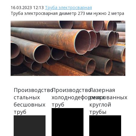
16.03.2023 12:13
Труба электросварная
Труба электросварная диаметр 273 мм нужно 2 метра
Производство
Производство
Лазерная
стальных
холоднодеформированных
резка
бесшовных
труб
круглой
труб
трубы