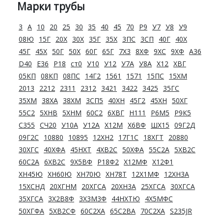
Марки трубы
3
А
10
20
25
30
35
40
45
70
Р9
У7
У8
У9
08Ю
15Г
20Х
30Х
35Г
35Х
3ПС
3СП
40Г
40Х
45Г
45Х
50Г
50Х
60Г
65Г
7Х3
8ХФ
9ХС
9ХФ
A36
D40
E36
Р18
ст0
У10
У12
У7А
У8А
Х12
ХВГ
05КП
08КП
08ПС
14Г2
1561
1571
15ПС
15ХМ
2013
2212
2311
2312
3421
3422
3425
35ГС
35ХМ
38ХА
38ХМ
3СП5
40ХН
45Г2
45ХН
50ХГ
55С2
5ХНВ
5ХНМ
60С2
6ХВГ
Н111
Р6М5
Р9К5
С355
СЧ20
У10А
У12А
Х12М
Х6ВФ
ШХ15
09Г2Д
09Г2С
10880
10895
12ХН2
17Г1С
18ХГТ
20880
30ХГС
40ХФА
45НХТ
4ХВ2С
50ХФА
55С2А
5ХВ2С
60С2А
6ХВ2С
9Х5ВФ
Р18Ф2
Х12МФ
Х12Ф1
ХН45Ю
ХН60Ю
ХН70Ю
ХН78Т
12Х1МФ
12ХН3А
15ХСНД
20ХГНМ
20ХГСА
20ХН3А
25ХГСА
30ХГСА
35ХГСА
3Х2В8Ф
3Х3М3Ф
44НХТЮ
4Х5МФС
50ХГФА
5ХВ2СФ
60С2ХА
65С2ВА
70С2ХА
S235JR