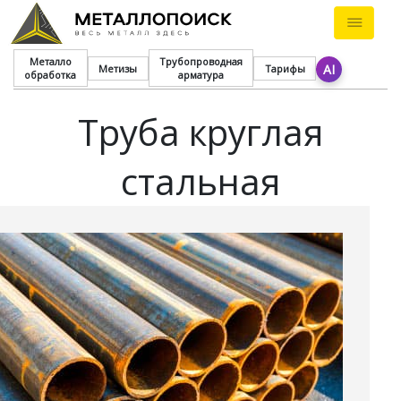
Металло
Трубопроводная
AI
Метизы
Тарифы
обработка
арматура
Труба круглая
стальная