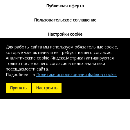
Публичная оферта
Пользовательское соглашение
Настройки cookie
Для работы сайта мы используем обязательные cookie,
Согласие на использование сервиса
которые уже активны и не требуют вашего согласия.
Яндекс.Метрика
Аналитические cookie (Яндекс.Метрика) активируются
только после вашего согласия в целях аналитики
посещаемости сайта.
Подробнее – в
Политике использования файлов cookie
Без регистрации доступен поиск балки, арматуры, швеллера
Без регистрации доступен поиск балки, арматуры, швеллера
и уголка. Остальные контакты доступны после регистрации.
и уголка. Остальные контакты доступны после регистрации.
Принять
Настроить
Зарегистрироваться
Зарегистрироваться