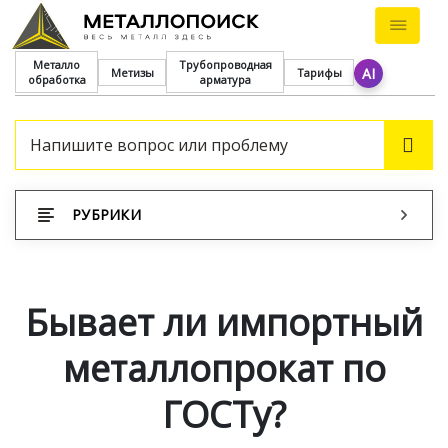
Металло
Трубопроводная
AI
Метизы
Тарифы
обработка
арматура
ПОИ
РУБРИКИ
Бывает ли импортный
металлопрокат по
ГОСТу?