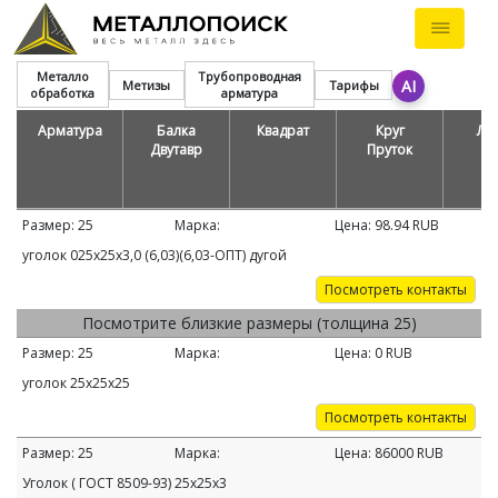
Металло
Трубопроводная
AI
Метизы
Тарифы
обработка
арматура
Арматура
Балка
Квадрат
Круг
Ле
Двутавр
Пруток
Размер:
25
Марка:
Цена:
98.94
RUB
уголок 025х25х3,0 (6,03)(6,03-ОПТ) дугой
Посмотреть контакты
Посмотрите близкие размеры (толщина 25)
Размер:
25
Марка:
Цена:
0
RUB
уголок 25х25х25
Посмотреть контакты
Размер:
25
Марка:
Цена:
86000
RUB
Уголок ( ГОСТ 8509-93) 25х25х3