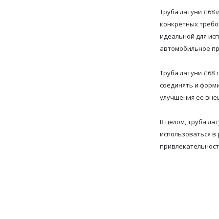
Труба латуни Л68 
конкретных требов
идеальной для исп
автомобильное пр
Труба латуни Л68
соединять и форм
улучшения ее вне
В целом, труба ла
использоваться в
привлекательност