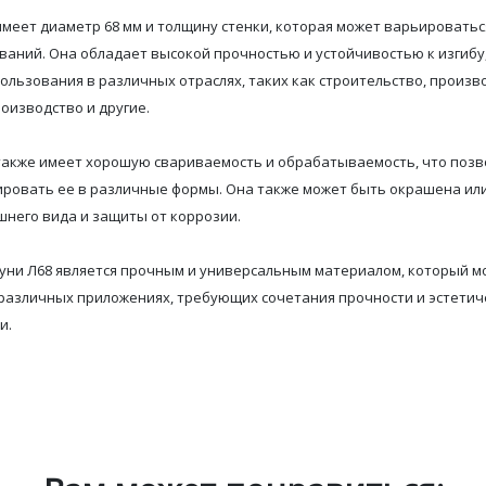
имеет диаметр 68 мм и толщину стенки, которая может
варьироваться
аний. Она обладает высокой прочностью и устойчивостью к изгибу,
ользования в различных отраслях, таких как строительство, произв
оизводство и другие.
 также имеет хорошую свариваемость и обрабатываемость, что позв
ировать ее в различные формы. Она также может быть окрашена ил
шнего вида и защиты от коррозии.
туни Л68 является прочным и универсальным материалом, который м
 различных приложениях, требующих сочетания прочности и эстетич
и.