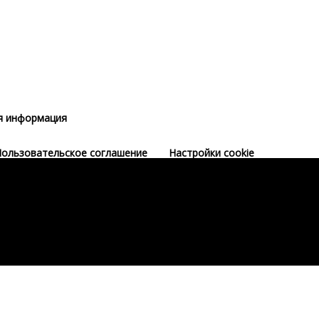
я информация
ользовательское соглашение
Настройки cookie
ле регистрации.
ле регистрации.
Зарегистрироваться
Зарегистрироваться