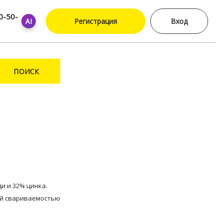
0-50-
AI
Регистрация
Вход
ПОИСК
ди и 32% цинка.
ей свариваемостью