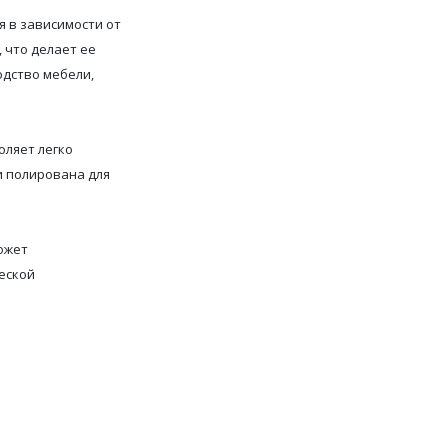
 в зависимости от
 что делает ее
одство мебели,
оляет легко
и полирована для
ожет
еской