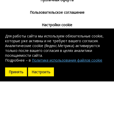
Пользовательское соглашение
Настройки cookie
Для работы сайта мы используем обязательные cookie,
Согласие на использование сервиса
которые уже активны и не требуют вашего согласия.
Яндекс.Метрика
Аналитические cookie (Яндекс.Метрика) активируются
только после вашего согласия в целях аналитики
посещаемости сайта.
Подробнее – в
Политике использования файлов cookie
Без регистрации доступен поиск балки, арматуры, швеллера
Без регистрации доступен поиск балки, арматуры, швеллера
и уголка. Остальные контакты доступны после регистрации.
и уголка. Остальные контакты доступны после регистрации.
Принять
Настроить
Зарегистрироваться
Зарегистрироваться