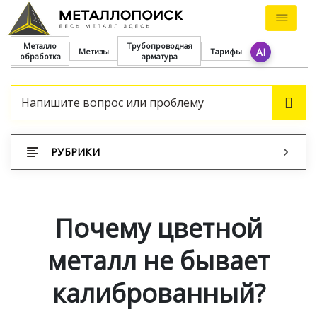
Металло
Трубопроводная
AI
Метизы
Тарифы
обработка
арматура
ПОИ
РУБРИКИ
Почему цветной
металл не бывает
калиброванный?