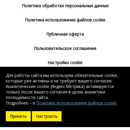
Политика обработки персональных данных
Политика использования файлов cookie
Публичная оферта
Пользовательское соглашение
Настройки cookie
Для работы сайта мы используем обязательные cookie,
Согласие на использование сервиса
которые уже активны и не требуют вашего согласия.
Яндекс.Метрика
Аналитические cookie (Яндекс.Метрика) активируются
только после вашего согласия в целях аналитики
посещаемости сайта.
Подробнее – в
Политике использования файлов cookie
Без регистрации доступен поиск балки, арматуры, швеллера
Без регистрации доступен поиск балки, арматуры, швеллера
и уголка. Остальные контакты доступны после регистрации.
и уголка. Остальные контакты доступны после регистрации.
Принять
Настроить
Зарегистрироваться
Зарегистрироваться