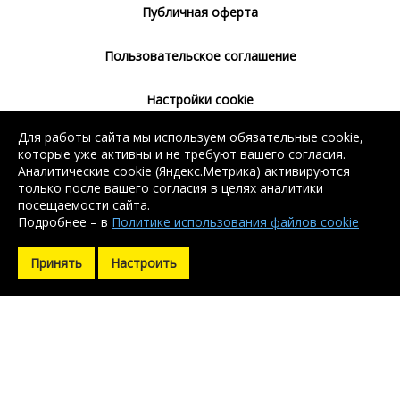
Публичная оферта
Пользовательское соглашение
Настройки cookie
Для работы сайта мы используем обязательные cookie,
Согласие на использование сервиса
которые уже активны и не требуют вашего согласия.
Яндекс.Метрика
Аналитические cookie (Яндекс.Метрика) активируются
только после вашего согласия в целях аналитики
посещаемости сайта.
Подробнее – в
Политике использования файлов cookie
Без регистрации доступен поиск балки, арматуры, швеллера
Без регистрации доступен поиск балки, арматуры, швеллера
и уголка. Остальные контакты доступны после регистрации.
и уголка. Остальные контакты доступны после регистрации.
Принять
Настроить
Зарегистрироваться
Зарегистрироваться