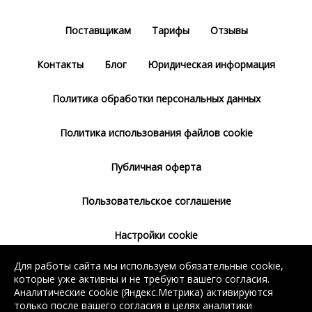
Поставщикам
Тарифы
Отзывы
Контакты
Блог
Юридическая информация
Политика обработки персональных данных
Политика использования файлов cookie
Публичная оферта
Пользовательское соглашение
Настройки cookie
Для работы сайта мы используем обязательные cookie,
Согласие на использование сервиса
которые уже активны и не требуют вашего согласия.
Яндекс.Метрика
Аналитические cookie (Яндекс.Метрика) активируются
только после вашего согласия в целях аналитики