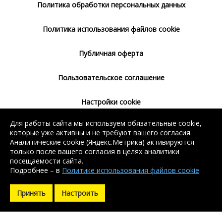
Политика обработки персональных данных
Политика использования файлов cookie
Публичная оферта
Пользовательское соглашение
Настройки cookie
Для работы сайта мы используем обязательные cookie,
Согласие на использование сервиса
которые уже активны и не требуют вашего согласия.
Яндекс.Метрика
Аналитические cookie (Яндекс.Метрика) активируются
только после вашего согласия в целях аналитики
посещаемости сайта.
Подробнее – в
Политике использования файлов cookie
Без регистрации доступен поиск балки, арматуры, швеллера
Без регистрации доступен поиск балки, арматуры, швеллера
и уголка. Остальные контакты доступны после регистрации.
и уголка. Остальные контакты доступны после регистрации.
Принять
Настроить
Зарегистрироваться
Зарегистрироваться