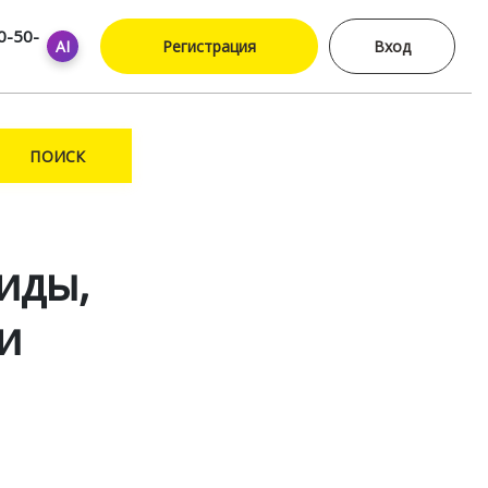
0-50-
AI
Регистрация
Вход
ПОИСК
иды,
и