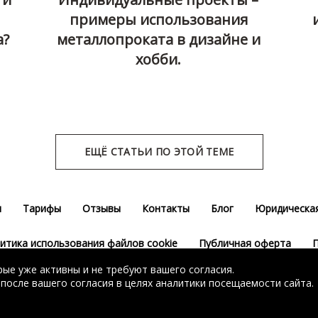
примеры использования
а?
металлопроката в дизайне и
хобби.
ЕЩЁ СТАТЬИ ПО ЭТОЙ ТЕМЕ
м
Тарифы
Отзывы
Контакты
Блог
Юридическа
итика использования файлов cookie
Публичная оферта
П
ые уже активны и не требуют вашего согласия.
Согласие на использование сервиса Яндекс.Метрика
 после вашего согласия в целях аналитики посещаемости сайта.