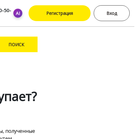
0-50-
AI
Регистрация
Вход
ПОИСК
упает?
ы, полученные
путем