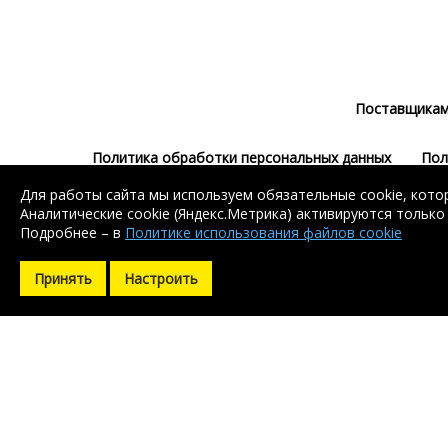
Поставщика
Политика обработки персональных данных
Пол
Для работы сайта мы используем обязательные cookie, котор
Аналитические cookie (Яндекс.Метрика) активируются только
Подробнее – в
Политике использования файлов cookie
Принять
Настроить
Без регистрации доступен поиск балки, 
Без регистрации доступен поиск балки, 