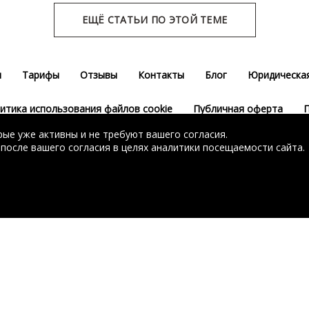
ЕЩЁ СТАТЬИ ПО ЭТОЙ ТЕМЕ
м
Тарифы
Отзывы
Контакты
Блог
Юридическа
итика использования файлов cookie
Публичная оферта
П
ые уже активны и не требуют вашего согласия.
Согласие на использование сервиса Яндекс.Метрика
 после вашего согласия в целях аналитики посещаемости сайта.
арматуры, швеллера и уголка. Остальные контакты доступны пос
арматуры, швеллера и уголка. Остальные контакты доступны пос