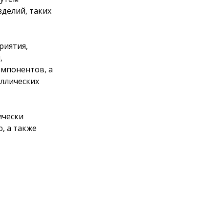
делий, таких
риятия,
,
омпонентов, а
аллических
ически
, а также