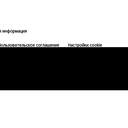
я информация
ользовательское соглашение
Настройки cookie
ле регистрации.
ле регистрации.
Зарегистрироваться
Зарегистрироваться