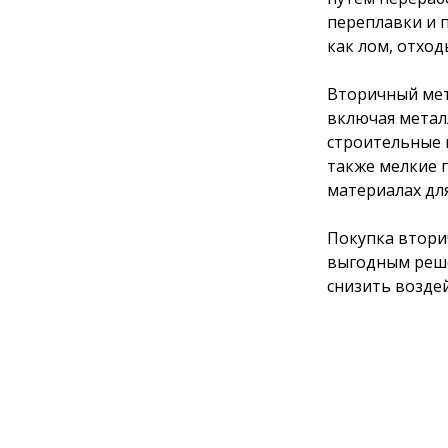
переплавки и 
как лом, отхо
Вторичный мет
включая метал
строительные 
также мелкие 
материалах дл
Покупка втори
выгодным реше
снизить возде